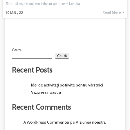
Știm că nu te putem înlocui pe tine – familia
Read More
10
IAN., 22
Caută
Caută
Recent Posts
Idei de activități potrivite pentru vârstnici
Viziunea noastra
Recent Comments
A WordPress Commenter
Viziunea noastra
pe