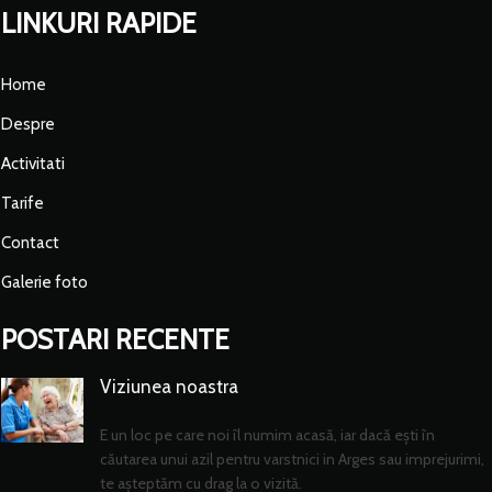
LINKURI RAPIDE
Home
Despre
Activitati
Tarife
Contact
Galerie foto
POSTARI RECENTE
Viziunea noastra
E un loc pe care noi îl numim acasă, iar dacă ești în
căutarea unui azil pentru varstnici in Arges sau imprejurimi,
te așteptăm cu drag la o vizită.