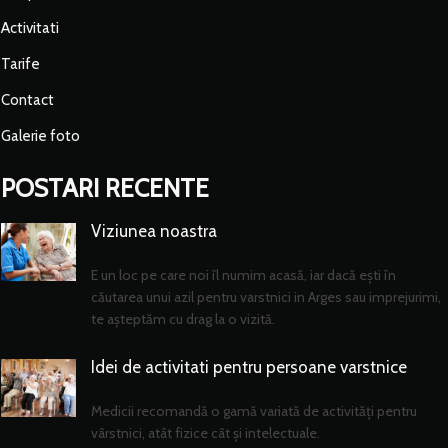
Activitati
Tarife
Contact
Galerie foto
POSTARI RECENTE
Viziunea noastra
E un loc pe care noi îl numim acasă, iar dacă ești în
căutarea unui azil pentru varstnici in Arges sau imprejurimi,
te așteptăm cu drag la o vizită.
Idei de activitati pentru persoane varstnice
Medicii recomandă o gamă variată de activități pentru
vârstnici, atât fizice cât și intelectuale.